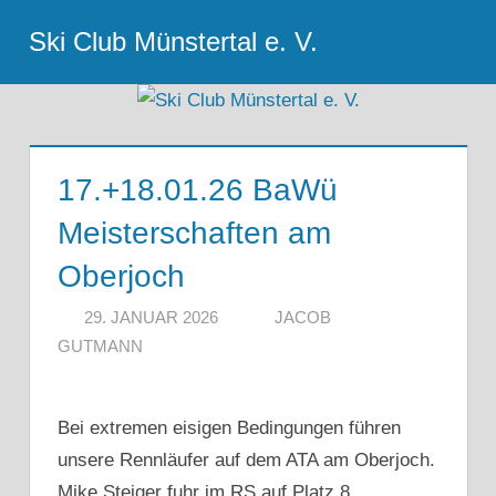
Zum
Ski Club Münstertal e. V.
Inhalt
Menu
springen
17.+18.01.26 BaWü
Meisterschaften am
Oberjoch
29. JANUAR 2026
JACOB
GUTMANN
Bei extremen eisigen Bedingungen führen
unsere Rennläufer auf dem ATA am Oberjoch.
Mike Steiger fuhr im RS auf Platz 8.