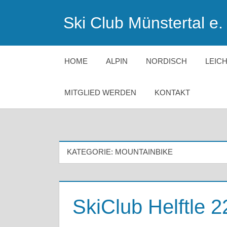
Zum
Ski Club Münstertal e. 
Inhalt
springen
HOME
ALPIN
NORDISCH
LEIC
MITGLIED WERDEN
KONTAKT
KATEGORIE:
MOUNTAINBIKE
SkiClub Helftle 2