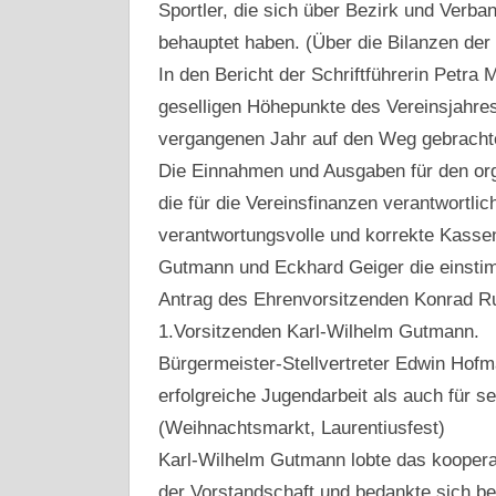
Sportler, die sich über Bezirk und Verba
behauptet haben. (Über die Bilanzen der 
In den Bericht der Schriftführerin Petra
geselligen Höhepunkte des Vereinsjahres E
vergangenen Jahr auf den Weg gebrachte
Die Einnahmen und Ausgaben für den orga
die für die Vereinsfinanzen verantwortlic
verantwortungsvolle und korrekte Kassen
Gutmann und Eckhard Geiger die einstim
Antrag des Ehrenvorsitzenden Konrad R
1.Vorsitzenden Karl-Wilhelm Gutmann.
Bürgermeister-Stellvertreter Edwin Hof
erfolgreiche Jugendarbeit als auch für 
(Weihnachtsmarkt, Laurentiusfest)
Karl-Wilhelm Gutmann lobte das koopera
der Vorstandschaft und bedankte sich be