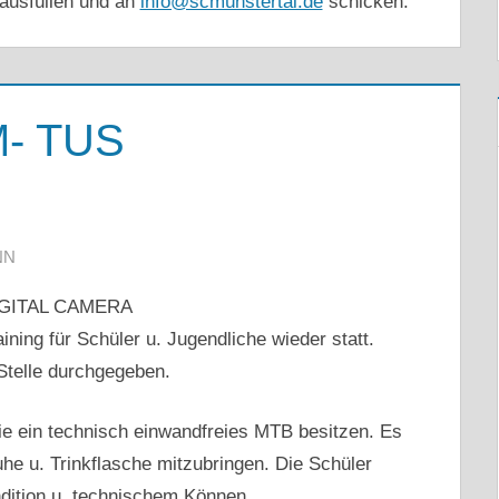
ausfüllen und an
info@scmünstertal.de
schicken.
M- TUS
NN
ining für Schüler u. Jugendliche wieder statt.
telle durchgegeben.
ie ein technisch einwandfreies MTB besitzen. Es
he u. Trinkflasche mitzubringen. Die Schüler
ndition u. technischem Können.