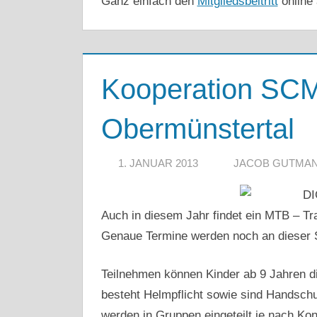
Ganz einfach den
Mitgliedsbeitritt
online 
Kooperation SC
Obermünstertal
1. JANUAR 2013
JACOB GUTMA
Auch in diesem Jahr findet ein MTB – Tra
Genaue Termine werden noch an dieser S
Teilnehmen können Kinder ab 9 Jahren d
besteht Helmpflicht sowie sind Handschu
werden in Gruppen eingeteilt je nach Ko