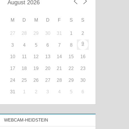
M
D
M
D
F
S
S
27
28
29
30
31
1
2
9
3
4
5
6
7
8
10
11
12
13
14
15
16
17
18
19
20
21
22
23
24
25
26
27
28
29
30
31
1
2
3
4
5
6
WEBCAM-HEIDSTEIN