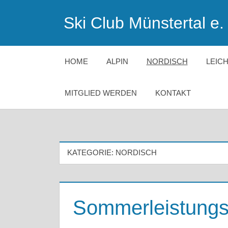
Zum
Ski Club Münstertal e. 
Inhalt
springen
HOME
ALPIN
NORDISCH
LEIC
MITGLIED WERDEN
KONTAKT
KATEGORIE:
NORDISCH
Sommerleistungsk