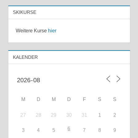
SKIKURSE
Weitere Kurse
hier
KALENDER
M
D
M
D
F
S
S
27
28
29
30
31
1
2
6
3
4
5
7
8
9