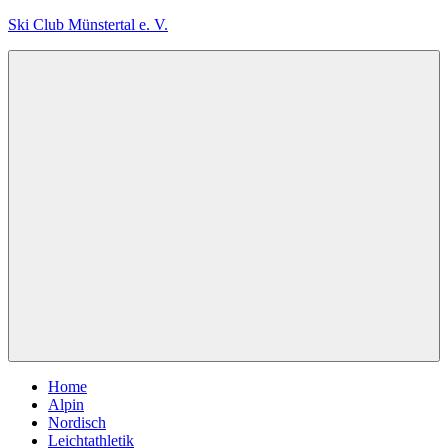
Zum
Ski Club Münstertal e. V.
Inhalt
springen
Menu
Home
Alpin
Nordisch
Leichtathletik