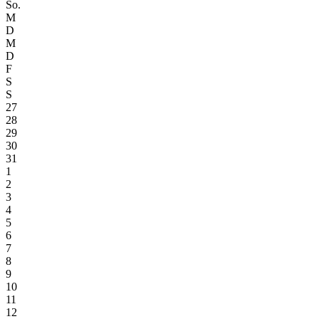
So.
M
D
M
D
F
S
S
27
28
29
30
31
1
2
3
4
5
6
7
8
9
10
11
12