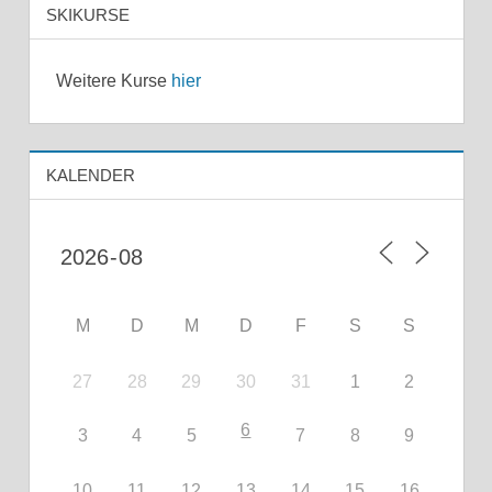
SKIKURSE
Weitere Kurse
hier
KALENDER
M
D
M
D
F
S
S
27
28
29
30
31
1
2
6
3
4
5
7
8
9
10
11
12
13
14
15
16