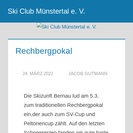
Zum
Ski Club Münstertal e. V.
Inhalt
Menu
springen
Rechbergpokal
24. MÄRZ 2022
JACOB GUTMANN
Die Skizunft Bernau lud am 5.3.
zum traditionellen Rechbergpokal
ein,der auch zum SV-Cup und
Peltonencup zählt. Auf den letzten
Schneeresten fanden wir gute,harte