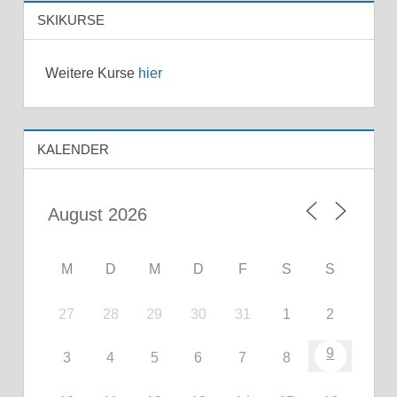
SKIKURSE
Weitere Kurse
hier
KALENDER
M
D
M
D
F
S
S
27
28
29
30
31
1
2
9
3
4
5
6
7
8