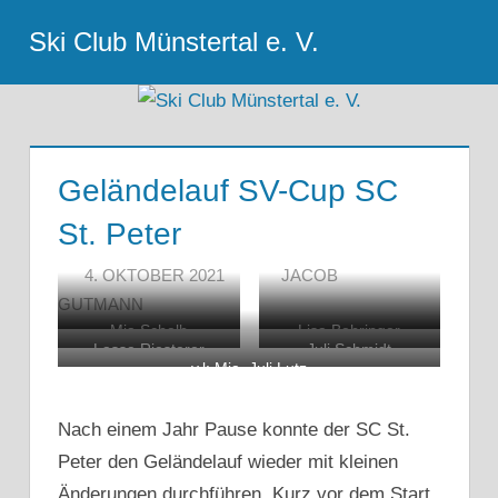
Zum
Ski Club Münstertal e. V.
Inhalt
Menu
springen
Geländelauf SV-Cup SC
St. Peter
4. OKTOBER 2021
JACOB
GUTMANN
Mia Schelb
Lisa Behringer
Lasse Riesterer
Juli Schmidt
v.l: Mia, Juli,Lutz
Nach einem Jahr Pause konnte der SC St.
Peter den Geländelauf wieder mit kleinen
Änderungen durchführen. Kurz vor dem Start