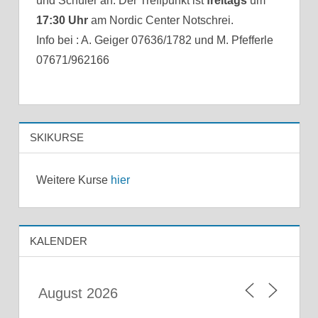
und Schüler an. Der Treffpunkt ist
freitags
um
17:30 Uhr
am Nordic Center Notschrei.
Info bei : A. Geiger 07636/1782 und M. Pfefferle
07671/962166
SKIKURSE
Weitere Kurse
hier
KALENDER