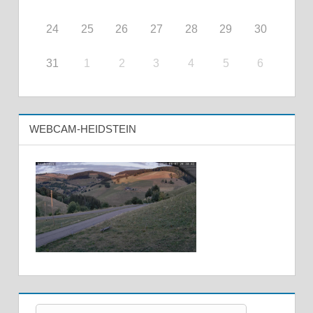
24
25
26
27
28
29
30
31
1
2
3
4
5
6
WEBCAM-HEIDSTEIN