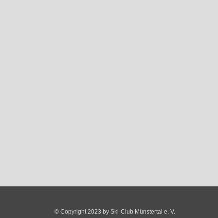
© Copyright 2023 by Ski-Club Münstertal e. V.