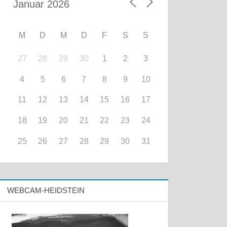
M
D
M
D
F
S
S
27
28
29
30
1
2
3
4
5
6
7
8
9
10
11
12
13
14
15
16
17
18
19
20
21
22
23
24
25
26
27
28
29
30
31
WEBCAM-HEIDSTEIN