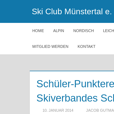
Zum
Ski Club Münstertal e. 
Inhalt
springen
HOME
ALPIN
NORDISCH
LEIC
MITGLIED WERDEN
KONTAKT
Schüler-Punkter
Skiverbandes Sc
10. JANUAR 2014
JACOB GUTM