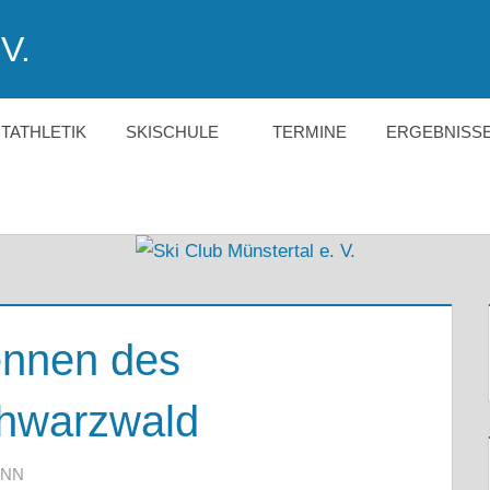
V.
HTATHLETIK
SKISCHULE
TERMINE
ERGEBNISS
ennen des
hwarzwald
ANN