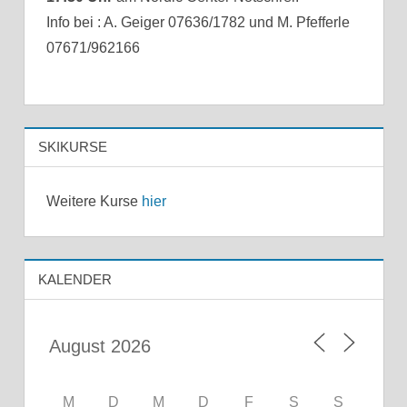
Info bei : A. Geiger 07636/1782 und M. Pfefferle
07671/962166
SKIKURSE
Weitere Kurse
hier
KALENDER
M
D
M
D
F
S
S