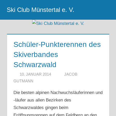
Zum
Ski Club Münstertal e. V.
Inhalt
Menu
springen
Schüler-Punkterennen des
Skiverbandes
Schwarzwald
10. JANUAR 2014
JACOB
GUTMANN
Die besten alpinen Nachwuchsläuferinnen und
-läufer aus allen Bezirken des
Schwarzwaldes gingen beim
Eröffnungsrennen auf dem Feldberg an den