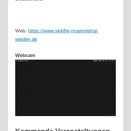
Web:
https://www.skilifte-muenstertal-
wieden.de
Webcam