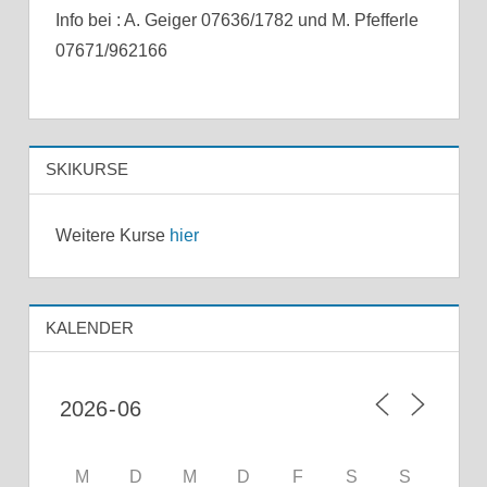
Info bei : A. Geiger 07636/1782 und M. Pfefferle
07671/962166
SKIKURSE
Weitere Kurse
hier
KALENDER
M
D
M
D
F
S
S