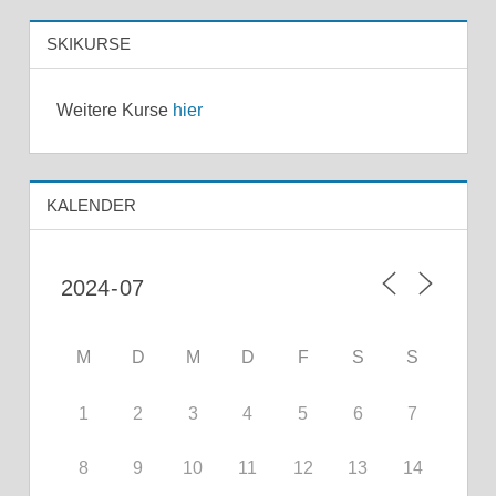
SKIKURSE
Weitere Kurse
hier
KALENDER
M
D
M
D
F
S
S
1
2
3
4
5
6
7
8
9
10
11
12
13
14