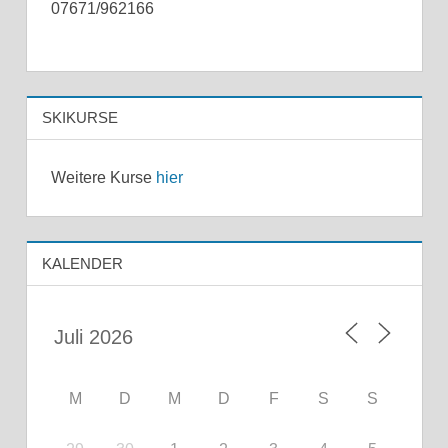
07671/962166
SKIKURSE
Weitere Kurse
hier
KALENDER
M
D
M
D
F
S
S