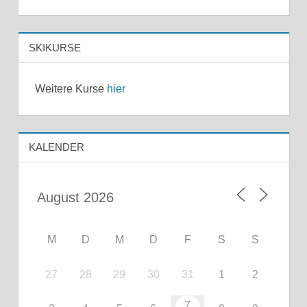
SKIKURSE
Weitere Kurse
hier
KALENDER
M
D
M
D
F
S
S
27
28
29
30
31
1
2
7