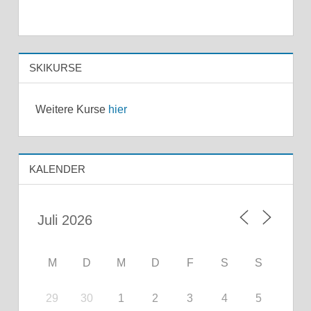
SKIKURSE
Weitere Kurse
hier
KALENDER
M
D
M
D
F
S
S
29
30
1
2
3
4
5