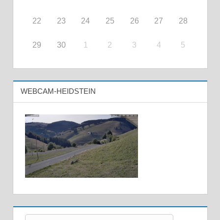
22
23
24
25
26
27
28
29
30
1
2
3
4
5
WEBCAM-HEIDSTEIN