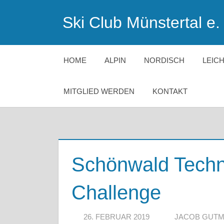
Zum
Ski Club Münstertal e. 
Inhalt
springen
HOME
ALPIN
NORDISCH
LEIC
MITGLIED WERDEN
KONTAKT
Schönwald Techn
Challenge
26. FEBRUAR 2019
JACOB GUT