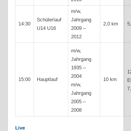
m/w,
Schülerlauf
Jahrgang
14:30
2,0 km
5
U14 U16
2009 –
2012
m/w,
Jahrgang
1935 –
1
2004
15:00
Hauptlauf
10 km
E
m/w,
7
Jahrgang
2005 –
2008
Live