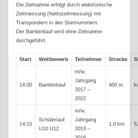
Die Zeitnahme erfolgt durch elektronische
Zeitmessung (Nettozeitmessung) mit
Transpondern in den Startnummern.
Der Bambinilauf wird ohne Zeitnahme
durchgeführt.
Start
Wettbewerb
Teilnehmer
Strecke
S
m/w,
Jahrgang
14:00
Bambinilauf
400 m
k
2017 –
2022
m/w,
Schülerlauf
Jahrgang
14:15
1,0 km
5
U10 U12
2013 –
2016