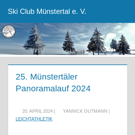
Zum
Ski Club Münstertal e. V.
Inhalt
Menu
springen
25. Münstertäler
Panoramalauf 2024
20. APRIL 2024 |
YANNICK GUTMANN |
LEICHTATHLETIK