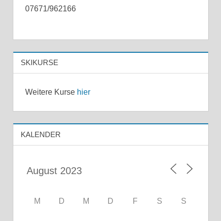
07671/962166
SKIKURSE
Weitere Kurse
hier
KALENDER
M
D
M
D
F
S
S