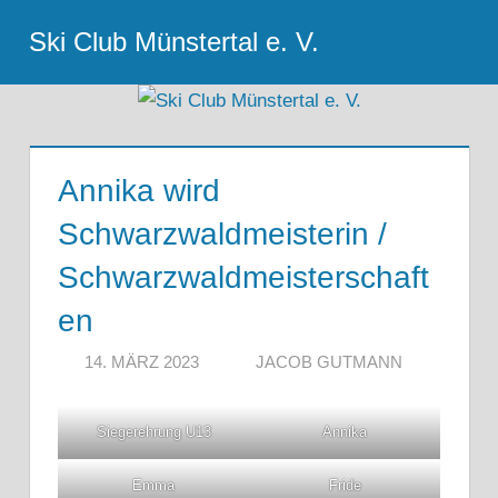
Zum
Ski Club Münstertal e. V.
Inhalt
Menu
springen
Annika wird
Schwarzwaldmeisterin /
Schwarzwaldmeisterschaft
en
14. MÄRZ 2023
JACOB GUTMANN
Siegerehrung U13
Annika
Emma
Fride